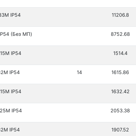
83М IP54
11206.8
P54 (Без МП)
8752.68
15М IP54
1514.4
2М IP54
14
1615.86
15М IP54
1632.42
25М IP54
2053.38
2М IP54
1907.52