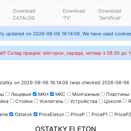
Download
Download
Download
CATALOG
'ТУ'
'Sertificat'
ly updated on 2026-08-06 16:14:08. We have used cookies f
а!!! Склад працює: вівторок, середа, четвер з 08.30 до 1
statky on 2026-08-06 16:14:08 (was checked 2026-08-06 
ны
Лицевые
МКН
МКС
Монтажные
Пластины
йка
Стойки
Усилитель
Устройства
Цоколя
Я
ame
Ostatok
PriceEleton
PriceP
PriceP1
PriceP
OSTATKY ELETON