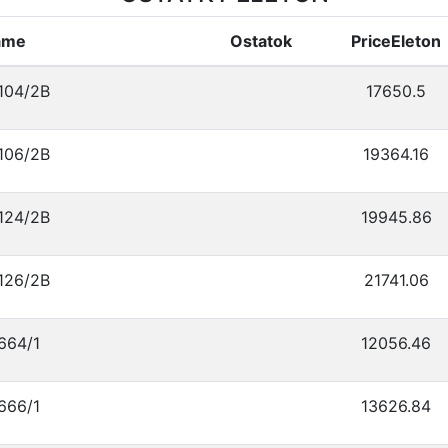
ame
Ostatok
PriceEleton
104/2В
17650.5
106/2В
19364.16
124/2В
19945.86
126/2В
21741.06
664/1
12056.46
666/1
13626.84