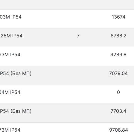
03М IP54
13674
.25М IP54
7
8788.2
63М IP54
9289.8
P54 (Без МП)
7079.04
64М IP54
0
P54 (Без МП)
7703.4
73М IP54
9708.84