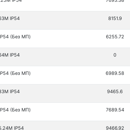
.25М IP54
7693.38
63М IP54
8151.9
P54 (Без МП)
6255.72
64М IP54
0
P54 (Без МП)
6989.58
83М IP54
9465.6
P54 (Без МП)
7689.54
5.24М IP54
9466.92