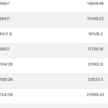
866/1
14856.96
884/1
15496.02
84/2 В
16348.2
886/1
17258.16
104/2В
20982.6
106/2В
23020.5
124/2В
22668.42