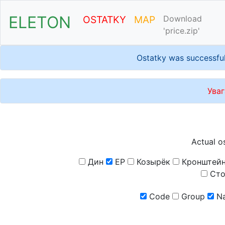
ELETON
OSTATKY
MAP
Download
'price.zip'
Ostatky was successful
Уваг
Actual o
Дин
ЕР
Козырёк
Кронштей
Сто
Code
Group
N