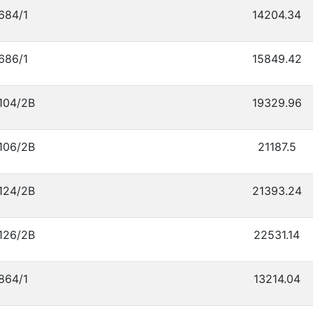
684/1
14204.34
686/1
15849.42
104/2В
19329.96
106/2В
21187.5
124/2В
21393.24
126/2В
22531.14
864/1
13214.04